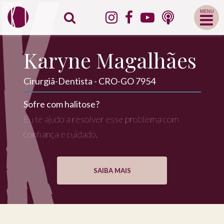
Abrir
Menu
Mobile
Karyne Magalhães
Cirurgiã-Dentista - CRO-GO 7954
Sofre com halitose?
Eu te ajudo a resolver esse problema com
confiança e cuidado.
SAIBA MAIS