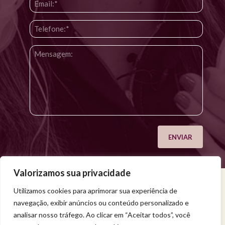
Valorizamos sua privacidade
Utilizamos cookies para aprimorar sua experiência de
Venha viver uma experiência de bem-estar.
navegação, exibir anúncios ou conteúdo personalizado e
Entregue a sua saúde a uma profissional qualificada.
Política de privacidade
analisar nosso tráfego. Ao clicar em “Aceitar todos”, você